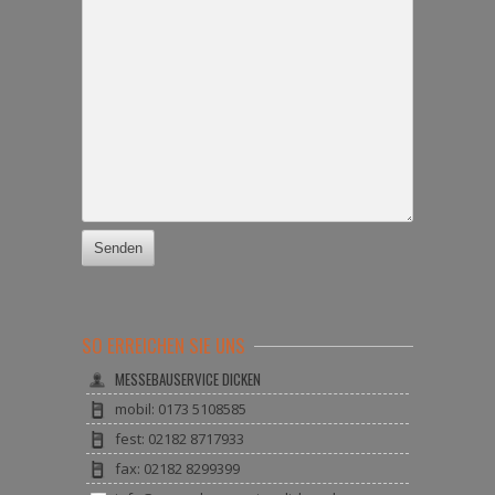
SO ERREICHEN SIE UNS
MESSEBAUSERVICE DICKEN
mobil: 0173 5108585
fest: 02182 8717933
fax: 02182 8299399