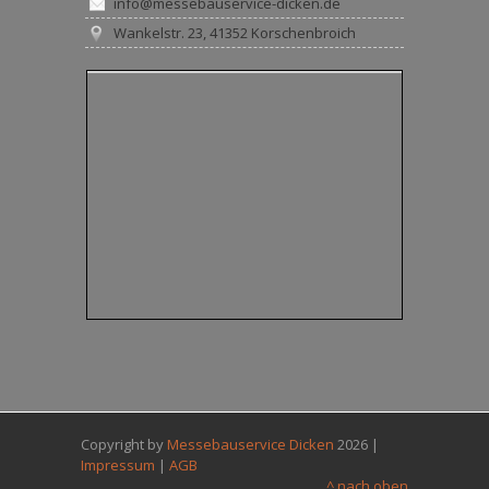
info@messebauservice-dicken.de
Wankelstr. 23, 41352 Korschenbroich
Copyright by
Messebauservice Dicken
2026 |
Impressum
|
AGB
^ nach oben